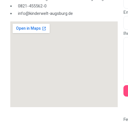
0821-455562-0
E
info@kinderwelt-augsburg.de
I
E
H
Fe