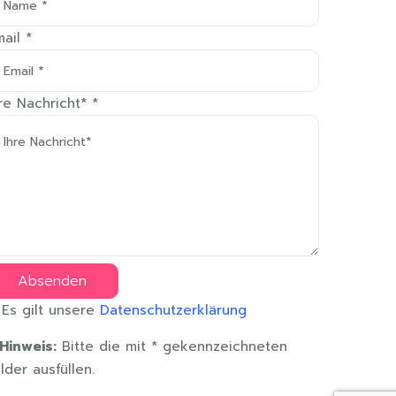
mail
*
hre Nachricht*
*
Absenden
s gilt unsere
Datenschutzerklärung
inweis:
Bitte die mit
*
gekennzeichneten
lder ausfüllen.