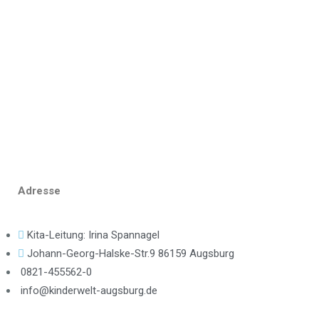
STARTSEITE
ÜBER UNS
KRIPPE
KINDERGARTEN
PÄDAGOGIK
BILDERGALERIE
KONTAKT
Adresse
Kita-Leitung: Irina Spannagel
Johann-Georg-Halske-Str.9 86159 Augsburg
0821-455562-0
info@kinderwelt-augsburg.de