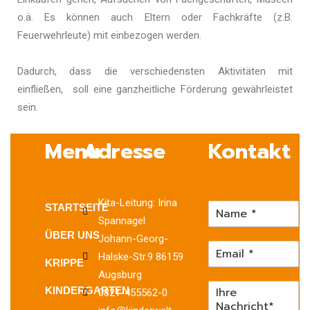
o.ä. Es können auch Eltern oder Fachkräfte (z.B.
Feuerwehrleute) mit einbezogen werden.
Dadurch, dass die verschiedensten Aktivitäten mit
einfließen, soll eine ganzheitliche Förderung gewährleistet
sein.
Menu
Adresse
Kontakt
Kita-Leitung: Irina
STARTSEITE
Spannagel
ÜBER UNS
Johann-Georg-
Halske-Str.9 86159
KRIPPE
Augsburg
KINDERGARTEN
0821-455562-0