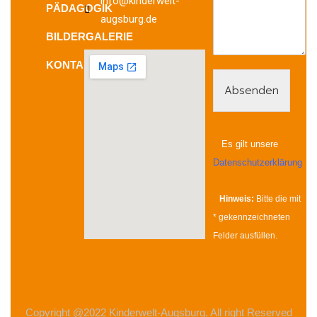
info@kinderwelt-
PÄDAGOGIK
augsburg.de
BILDERGALERIE
KONTAKT
Absenden
Es gilt unsere
Datenschutzerklärung
Hinweis:
Bitte die mit
*
gekennzeichneten
Felder ausfüllen.
Copyright @2022 Kinderwelt-Augsburg. All right Reserved