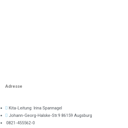
STARTSEITE
ÜBER UNS
KRIPPE
KINDERGARTEN
PÄDAGOGIK
BILDERGALERIE
KONTAKT
Adresse
Kita-Leitung: Irina Spannagel
Johann-Georg-Halske-Str.9 86159 Augsburg
0821-455562-0