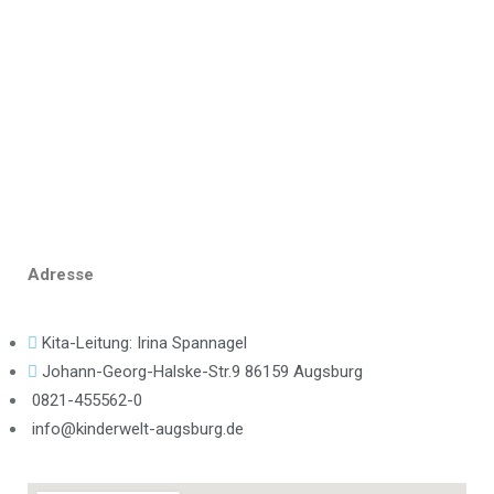
STARTSEITE
ÜBER UNS
KRIPPE
KINDERGARTEN
PÄDAGOGIK
BILDERGALERIE
KONTAKT
Adresse
Kita-Leitung: Irina Spannagel
Johann-Georg-Halske-Str.9 86159 Augsburg
0821-455562-0
info@kinderwelt-augsburg.de