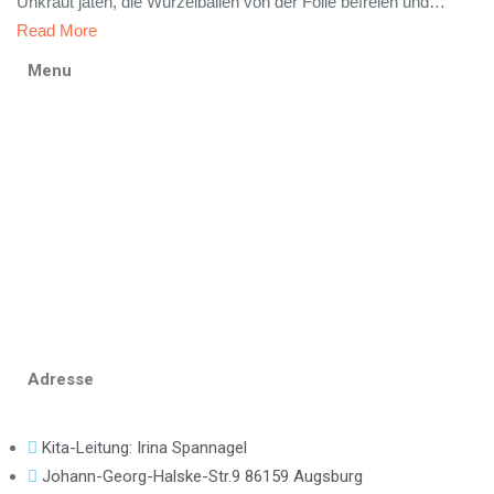
Unkraut jäten, die Wurzelballen von der Folie befreien und…
Read More
Menu
STARTSEITE
ÜBER UNS
KRIPPE
KINDERGARTEN
PÄDAGOGIK
BILDERGALERIE
KONTAKT
Adresse
Kita-Leitung: Irina Spannagel
Johann-Georg-Halske-Str.9 86159 Augsburg