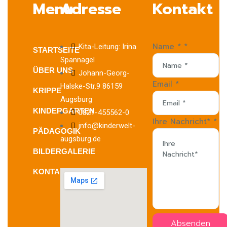
Menu
Adresse
Kontakt
Name *
*
Kita-Leitung: Irina
STARTSEITE
Spannagel
ÜBER UNS
Johann-Georg-
Email
*
Halske-Str.9 86159
KRIPPE
Augsburg
KINDERGARTEN
0821-455562-0
Ihre Nachricht*
*
info@kinderwelt-
PÄDAGOGIK
augsburg.de
BILDERGALERIE
KONTAKT
Absenden